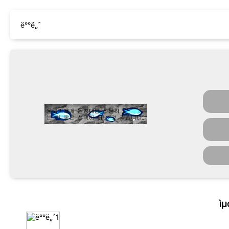
ë°°ë„ˆ
ìµ